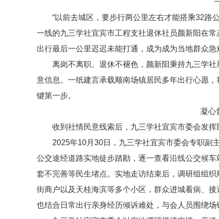
“以前去城区，要步行两公里左右才能搭乘32路
一线的九三学社宜宾市工程支社退休社员颜新阳在常
出行最后一公里迟迟未能打通，成为成为当地群众急
离岗不离职、退休不褪色，颜新阳秉持九三学社
意信息。一纸建言承载顺南场镇居民多年出行心愿，
键第一步。
凝心
收到社情民意线索后，九三学社宜宾市委会发挥民
2025年10月30日，九三学社宜宾市委会专
公交途经道路实地徒步踏勘，逐一查看沿线公交候车
套不完善等民生堵点。实地走访结束后，调研组组织
街商户以及天桂海滨等多个小区，群众进城看病、接
也结合日常出行亲身经历倾诉难处，与会人员围绕场