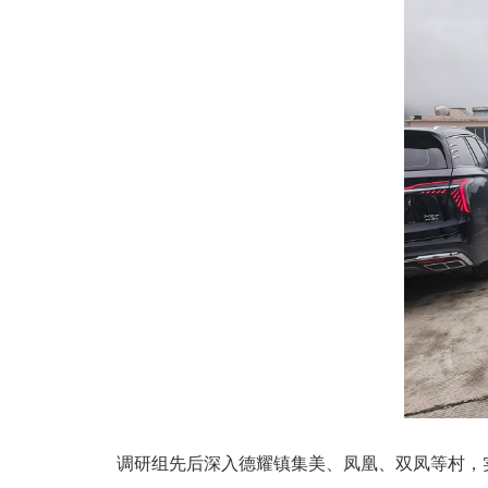
调研组先后深入德耀镇集美、凤凰、双凤等村，