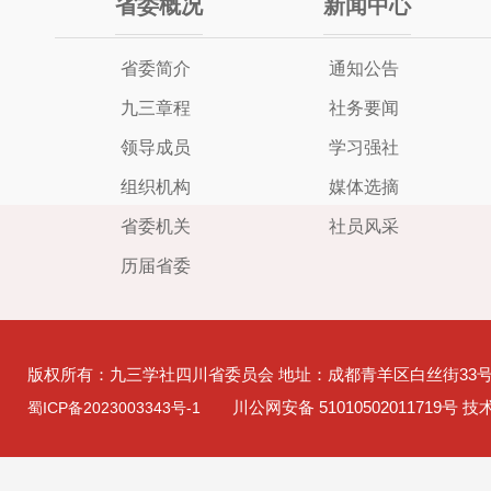
省委概况
新闻中心
省委简介
通知公告
九三章程
社务要闻
领导成员
学习强社
组织机构
媒体选摘
省委机关
社员风采
历届省委
版权所有：九三学社四川省委员会 地址：成都青羊区白丝街33
川公网安备 51010502011719号 
蜀ICP备2023003343号-1