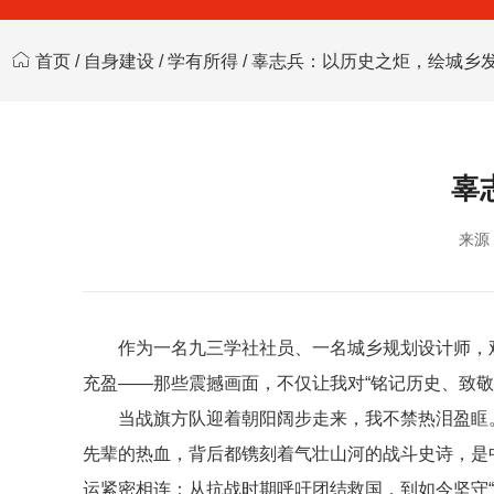
首页
/
自身建设
/
学有所得
/ 辜志兵：以历史之炬，绘城乡
辜
来源
作为一名九三学社社员、一名城乡规划设计师，
充盈——那些震撼画面，不仅让我对“铭记历史、致
当战旗方队迎着朝阳阔步走来，我不禁热泪盈眶。“
先辈的热血，背后都镌刻着气壮山河的战斗史诗，是
运紧密相连：从抗战时期呼吁团结救国，到如今坚守“