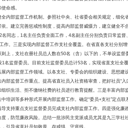
和使命感。
健全内部监督工作机制。参照社中央、社省委会相关规定，细化
可依。建立完善惩戒性制度，提高内部监督威慑力，建立健全不
2名同志，1名主任负责全面工作，4名副主任分别负责日常监
项工作。三是实现内部监督工作支社全覆盖。在省直各支社分别
则上，支社在册社员总人数在50名（含）以下的，不单设监督
设1名监督委员。目前支社监督委员总计53名，实现省直支社全
拓展内部监督工作领域。以各支社、专委会的组织建设、思想建
内部监督工作重点。提高省直社员入社资格审查，把好社员“入口
加组织生活、拒不缴纳社费的社员进行教育提醒。三是丰富内部
中培训等多种形式开展内部监督工作。确定“委员+支社”定点
指导支持重点支社监督委员完成支社内部监督工作。四是强化廉
力度，防范廉政风险。总结一批涉民主党派成员尤其是九三学社
人，引导省直社员知敬畏、存戒惧、守底线。