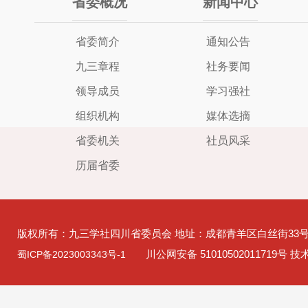
省委概况
新闻中心
省委简介
通知公告
九三章程
社务要闻
领导成员
学习强社
组织机构
媒体选摘
省委机关
社员风采
历届省委
版权所有：九三学社四川省委员会 地址：成都青羊区白丝街33
川公网安备 51010502011719号 
蜀ICP备2023003343号-1